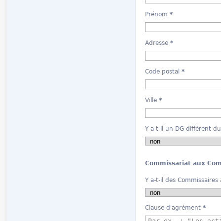
Prénom
*
Adresse
*
Code postal
*
Ville
*
Y a-t-il un DG différent d
Commissariat aux Co
Y a-t-il des Commissaire
Clause d'agrément
*