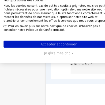
Siège social: 37, rue Paul
Pourquoi utiliser des cookies ?
47000 AGEN
Non, les cookies ne sont pas de petits biscuits à grignoter, mais de peti
829408426 RCS A
fichiers nécessaires pour une navigation optimale dans notre site web. ✨
_____
nous permettent de nous assurer que le site fonctionne correctement, 
D#
récolter les données de nos visiteurs, d’optimiser notre site web et
Aux termes de l'AGE du 2
d’améliorer continuellement les offres & services que nous vous propos
Il a été décidé de nommer
👉 Pour en savoir plus sur notre politique de cookies, n’hésitez pas à
consulter notre Politique de Confidentialité.
Mme BERNABEU Anaïs 
Paulin Régnier 47000 AG
gérant en remplacement de
Accepter et continuer
#B M. BERNABEU Nicola
B#
à compter du 26/05/2025
Je gère mes choix
Les modifications seront 
au RCS de AGEN