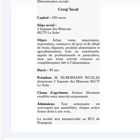
Dénomination sociale :
Croq\'local
Capital :
100 euros
Siège social :
3 Impasse des Mimosas
66270 Le Soler
Objet:
Achat, vente, importation,
exportation, commerce de gros et de détail
de fruits, légumes, produits alimentaires et
agroalimentaires, frais ou transformés,
auprès de professionnels et particuliers,
ainsi que toute activité connexe ou
complémentaire liée à l\'alimentation
Durée :
99 ans.
Président:
M. SILBERMANN NICOLAS
demeurant 3 Impasse des Mimosas 66270
Le Soler
Clause d'agrément:
Actions librement
cessibles entre associés uniquement.
Admissions:
Tout actionnaire est
convoqués aux assemblées, chaque action
donne droit à une voix.
La société sera immatriculée au RCS de
Perpignan