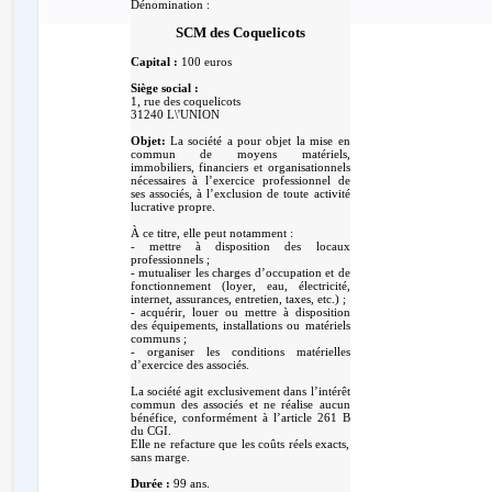
Dénomination :
SCM des Coquelicots
Capital :
100 euros
Siège social :
1, rue des coquelicots
31240 L\'UNION
Objet:
La société a pour objet la mise en
commun de moyens matériels,
immobiliers, financiers et organisationnels
nécessaires à l’exercice professionnel de
ses associés, à l’exclusion de toute activité
lucrative propre.
À ce titre, elle peut notamment :
- mettre à disposition des locaux
professionnels ;
- mutualiser les charges d’occupation et de
fonctionnement (loyer, eau, électricité,
internet, assurances, entretien, taxes, etc.) ;
- acquérir, louer ou mettre à disposition
des équipements, installations ou matériels
communs ;
- organiser les conditions matérielles
d’exercice des associés.
La société agit exclusivement dans l’intérêt
commun des associés et ne réalise aucun
bénéfice, conformément à l’article 261 B
du CGI.
Elle ne refacture que les coûts réels exacts,
sans marge.
Durée :
99 ans.