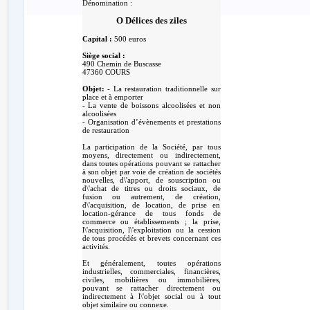
Dénomination :
O Délices des ziles
Capital :
500 euros
Siège social :
490 Chemin de Buscasse
47360 COURS
Objet:
- La restauration traditionnelle sur
place et à emporter
- La vente de boissons alcoolisées et non
alcoolisées
- Organisation d’évènements et prestations
de restauration
La participation de la Société, par tous
moyens, directement ou indirectement,
dans toutes opérations pouvant se rattacher
à son objet par voie de création de sociétés
nouvelles, d\'apport, de souscription ou
d\'achat de titres ou droits sociaux, de
fusion ou autrement, de création,
d\'acquisition, de location, de prise en
location-gérance de tous fonds de
commerce ou établissements ; la prise,
l\'acquisition, l\'exploitation ou la cession
de tous procédés et brevets concernant ces
activités.
Et généralement, toutes opérations
industrielles, commerciales, financières,
civiles, mobilières ou immobilières,
pouvant se rattacher directement ou
indirectement à l\'objet social ou à tout
objet similaire ou connexe.