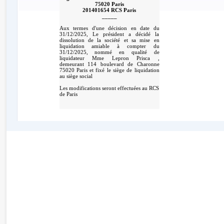
75020 Paris
201401654 RCS Paris
_____
Aux termes d'une décision en date du
31/12/2025, Le président a décidé la
dissolution de la société et sa mise en
liquidation amiable à compter du
31/12/2025, nommé en qualité de
liquidateur Mme Lepron Prisca ,
demeurant 114 boulevard de Charonne
75020 Paris et fixé le siège de liquidation
au siège social
Les modifications seront effectuées au RCS
de Paris